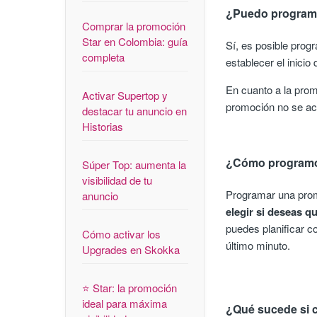
¿Puedo programa
Comprar la promoción
Star en Colombia: guía
Sí, es posible prog
completa
establecer el inici
En cuanto a la pro
Activar Supertop y
promoción no se act
destacar tu anuncio en
Historias
¿Cómo programo 
Súper Top: aumenta la
visibilidad de tu
Programar una promo
anuncio
elegir si deseas q
puedes planificar c
Cómo activar los
último minuto.
Upgrades en Skokka
⭐ Star: la promoción
ideal para máxima
¿Qué sucede si 