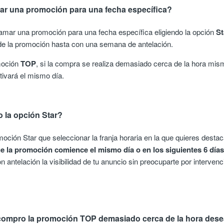
r una promoción para una fecha específica?
ramar una promoción para una fecha específica eligiendo la opción
St
o de la promoción hasta con una semana de antelación.
moción
TOP
, si la compra se realiza demasiado cerca de la hora misma
ivará el mismo día.
la opción Star?
ción Star que seleccionar la franja horaria en la que quieres destac
ue la promoción comience el mismo día o en los siguientes 6 día
on antelación la visibilidad de tu anuncio sin preocuparte por interve
compro la promoción TOP demasiado cerca de la hora des